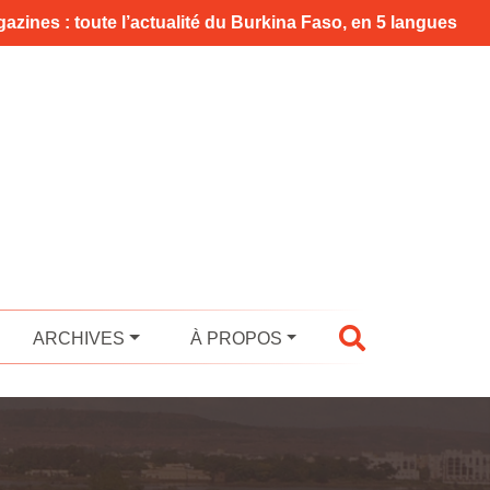
azines : toute l’actualité du Burkina Faso, en 5 langues
ARCHIVES
À PROPOS