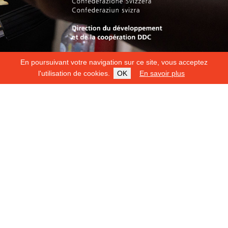
En poursuivant votre navigation sur ce site, vous acceptez
l'utilisation de cookies.
OK
En savoir plus
Copyright 2026
Fondation Hirondelle
Mentions légales
|
Protection des données