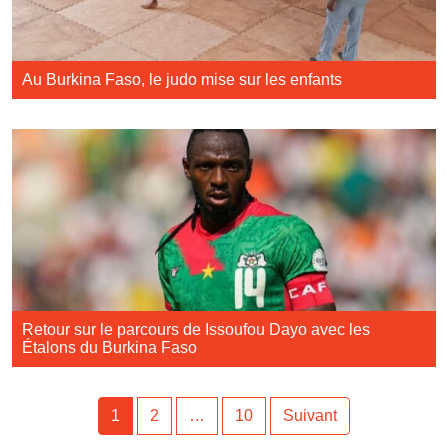
Au Burkina Faso, le judo mise sur les enfants
Retour sur le parcours de Issoufou Dayo avec les
Étalons du Burkina Faso
1
2
…
10
Suivant