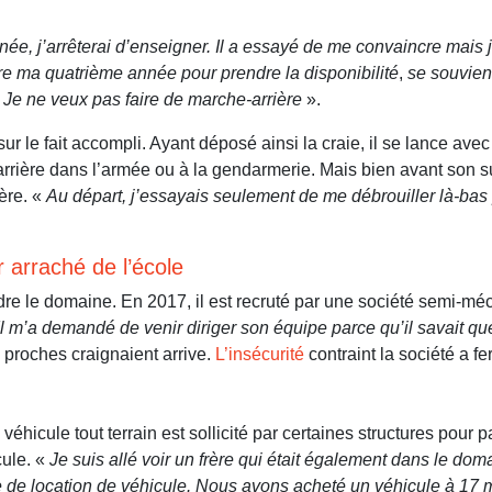
née, j’arrêterai d’enseigner. Il a essayé de me convaincre mais je 
e ma quatrième année pour prendre la disponibilité
,
se souvien
ir. Je ne veux pas faire de marche-arrière
».
 sur le fait accompli. Ayant déposé ainsi la craie, il se lance ave
carrière dans l’armée ou à la gendarmerie. Mais bien avant son 
ère. «
Au départ, j’essayais seulement de me débrouiller là-bas
r arraché de l’école
re le domaine. En 2017, il est recruté par une société semi-m
 Il m’a demandé de venir diriger son équipe parce qu’il savait qu
s proches craignaient arrive.
L’insécurité
contraint la société a fe
éhicule tout terrain est sollicité par certaines structures pour pa
cule. «
Je suis allé voir un frère qui était également dans le doma
ise de location de véhicule. Nous avons acheté un véhicule à 17