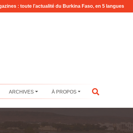
azines : toute l’actualité du Burkina Faso, en 5 langues
ARCHIVES
À PROPOS