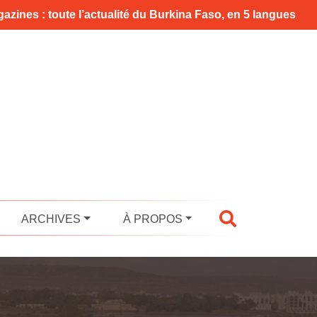
azines : toute l’actualité du Burkina Faso, en 5 langues
ARCHIVES
À PROPOS