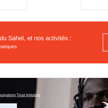
du Sahel, et nos activités :
matiques
ournalism Trust Initiative