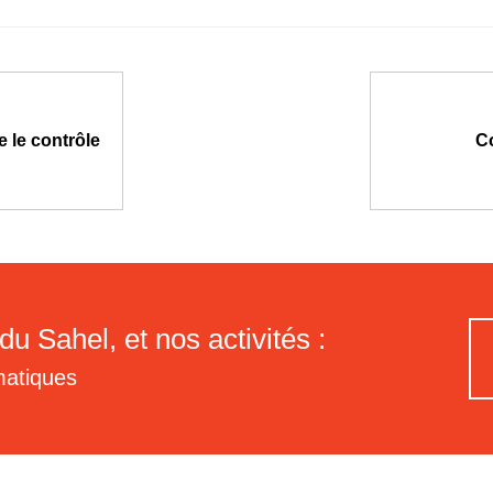
e le contrôle
Co
du Sahel, et nos activités :
matiques