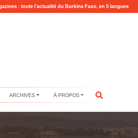
azines : toute l’actualité du Burkina Faso, en 5 langues
ARCHIVES
À PROPOS