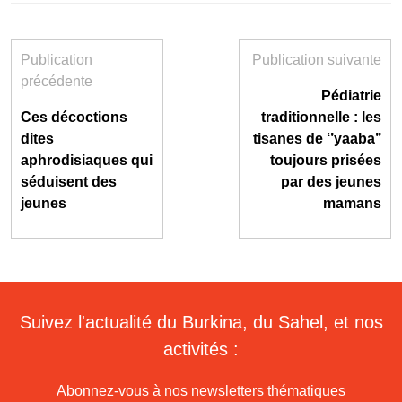
Publication
Publication suivante
précédente
Pédiatrie
Ces décoctions
traditionnelle : les
dites
tisanes de ‘’yaaba’’
aphrodisiaques qui
toujours prisées
séduisent des
par des jeunes
jeunes
mamans
Suivez l'actualité du Burkina, du Sahel, et nos
activités :
Abonnez-vous à nos newsletters thématiques