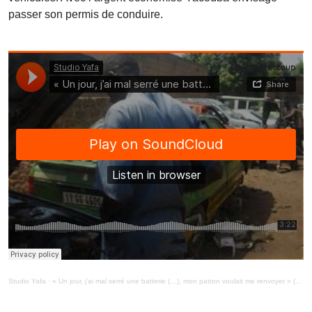
passer son permis de conduire.
Studio Yafa
·
« Un jour, j’ai mal serré une batterie (…), mon patron voulait me renvoyer » (MiniMag 3/2/21)