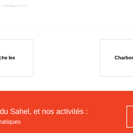
 » ( MiniMag 11/2/21)
che les
Charbon 
du Sahel, et nos activités :
matiques