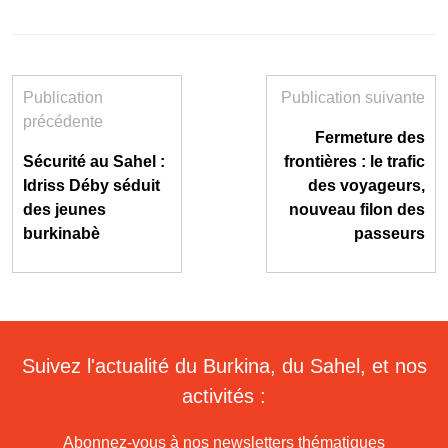
Publication
Publication suivante
précédente
Fermeture des
Sécurité au Sahel :
frontières : le trafic
Idriss Déby séduit
des voyageurs,
des jeunes
nouveau filon des
burkinabè
passeurs
Suivez l'actualité du Burkina, du Sahel, et nos
activités :
Abonnez-vous à nos newsletters thématiques