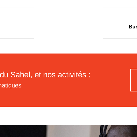
Bur
du Sahel, et nos activités :
matiques