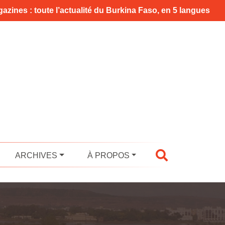
azines : toute l’actualité du Burkina Faso, en 5 langues
ARCHIVES
À PROPOS