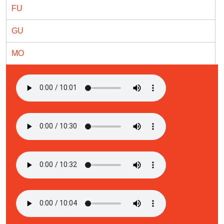
FU
GU
MO