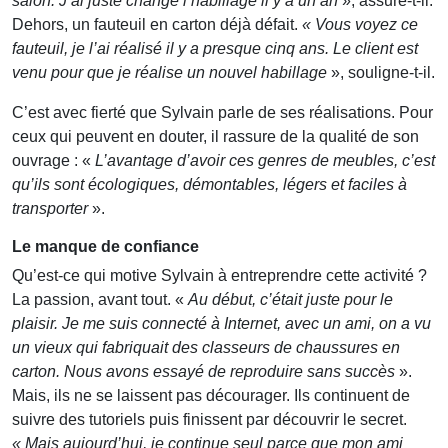
salon. J’ai juste changé l’habillage il y a un an
», assure-t-il.
Dehors, un fauteuil en carton déjà défait.
« Vous voyez ce
fauteuil, je l’ai réalisé il y a presque cinq ans. Le client est
venu pour que je réalise un nouvel habillage
», souligne-t-il.
C’est avec fierté que Sylvain parle de ses réalisations. Pour
ceux qui peuvent en douter, il rassure de la qualité de son
ouvrage : «
L’avantage d’avoir ces genres de meubles, c’est
qu’ils sont écologiques, démontables, légers et faciles à
transporter
».
Le manque de confiance
Qu’est-ce qui motive Sylvain à entreprendre cette activité ?
La passion, avant tout. «
Au début, c’était juste pour le
plaisir. Je me suis connecté à Internet, avec un ami, on a vu
un vieux qui fabriquait des classeurs de chaussures en
carton. Nous avons essayé de reproduire sans succès
».
Mais, ils ne se laissent pas décourager. Ils continuent de
suivre des tutoriels puis finissent par découvrir le secret.
« Mais aujourd’hui, je continue seul parce que mon ami