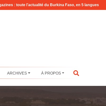
azines : toute l’actualité du Burkina Faso, en 5 langues
ARCHIVES
À PROPOS