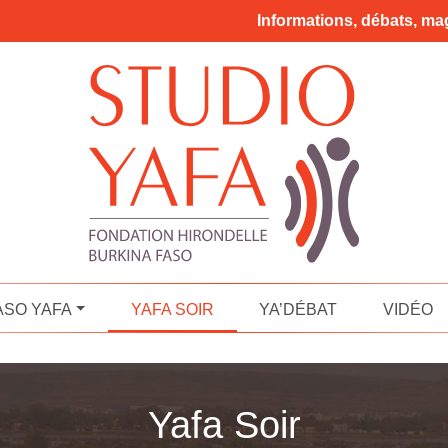
Informations, débats, mag
ASO YAFA
YAFA SOIR
YA’DÉBAT
VIDÉO
Yafa Soir