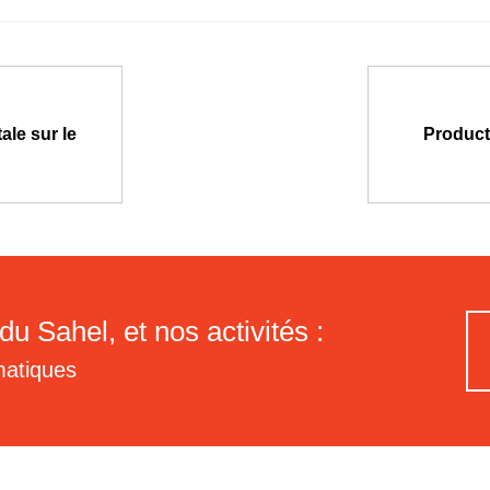
ale sur le
Producti
du Sahel, et nos activités :
matiques