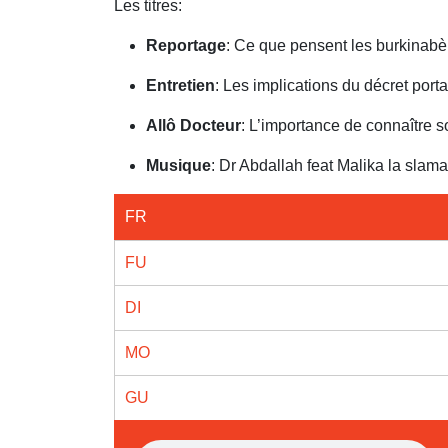
Les titres:
Reportage
: Ce que pensent les burkinabè s
Entretien
: Les implications du décret porta
Allô Docteur
: L’importance de connaître
Musique
: Dr Abdallah feat Malika la sla
FR
FU
DI
MO
GU