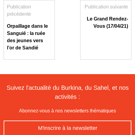
Publication
Publication suivante
précédente
Le Grand Rendez-
Orpaillage dans le
Vous (17/04/21)
Sanguié : la ruée
des jeunes vers
l’or de Sandié
Suivez l'actualité du Burkina, du Sahel, et nos
activités :
Abonnez-vous à nos newsletters thématiques
M'inscrire à la newsletter