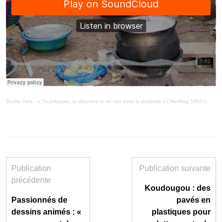
Studio Yafa
·
« Tu prépares, tu déposes et on met dans la poubelle » ( MiniMag 5/5/21)
Publication
Publication suivante
précédente
Koudougou : des
Passionnés de
pavés en
dessins animés : «
plastiques pour