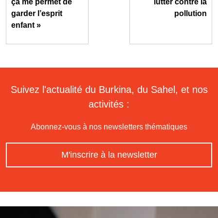
ça me permet de
lutter contre la
garder l’esprit
pollution
enfant »
Suivez l'actualité du Burkina, du Sahel, et nos
activités :
Abonnez-vous à nos newsletters thématiques
M'inscrire à la newsletter