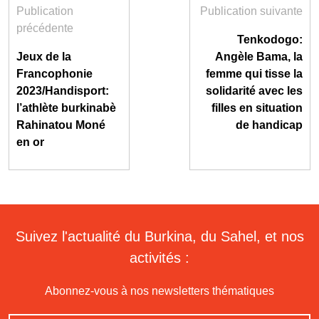
Publication
Publication suivante
précédente
Tenkodogo:
Jeux de la
Angèle Bama, la
Francophonie
femme qui tisse la
2023/Handisport:
solidarité avec les
l’athlète burkinabè
filles en situation
Rahinatou Moné
de handicap
en or
Suivez l'actualité du Burkina, du Sahel, et nos
activités :
Abonnez-vous à nos newsletters thématiques