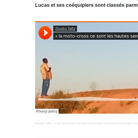
Lucas et ses coéquipiers sont classés parmi 
Studio Yafa
·
« la moto-cross ce sont les hautes sensations et l’esprit d