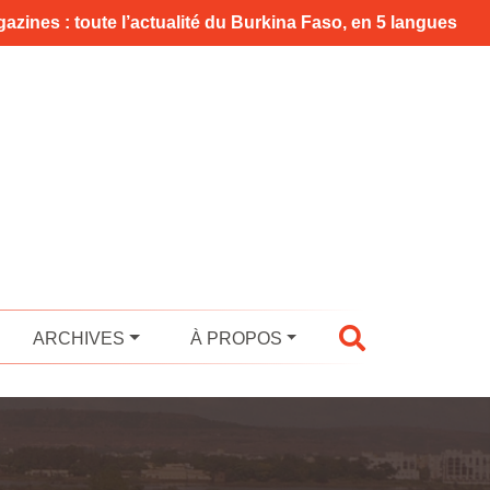
azines : toute l’actualité du Burkina Faso, en 5 langues
ARCHIVES
À PROPOS