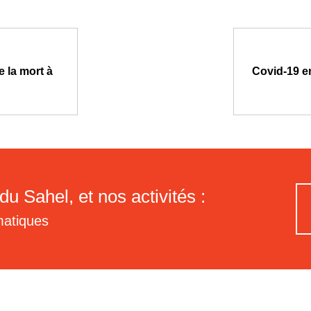
 la mort à
Covid-19 e
du Sahel, et nos activités :
matiques