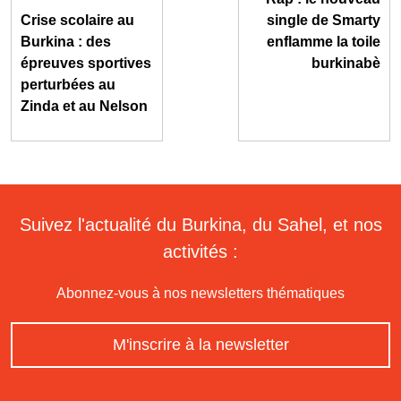
Crise scolaire au
single de Smarty
Burkina : des
enflamme la toile
épreuves sportives
burkinabè
perturbées au
Zinda et au Nelson
Suivez l'actualité du Burkina, du Sahel, et nos
activités :
Abonnez-vous à nos newsletters thématiques
M'inscrire à la newsletter