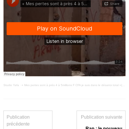
Studio Yafa
·
« Mes pertes sont à près 4 à 5millions F CFA je suis dans le désarroi total »( MiniMag 24/5/21)
Publication
Publication suivante
précédente
Rap : le nouveau