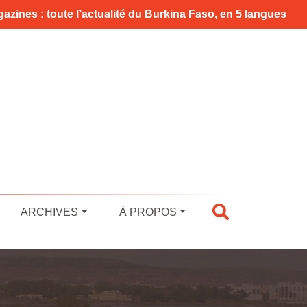
azines : toute l’actualité du Burkina Faso, en 5 langues
ARCHIVES
À PROPOS