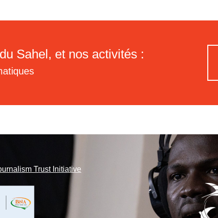
du Sahel, et nos activités :
matiques
ournalism Trust Initiative