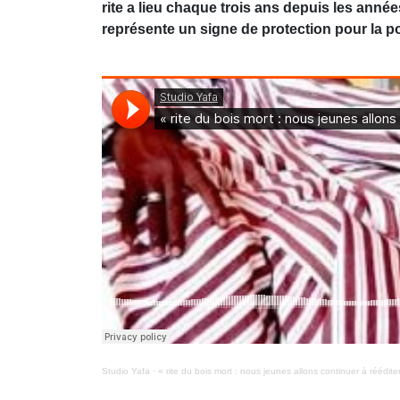
rite a lieu chaque trois ans depuis les année
représente un signe de protection pour la po
Studio Yafa
·
« rite du bois mort : nous jeunes allons continuer à réédite