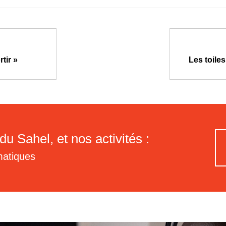
rtir »
Les toiles
du Sahel, et nos activités :
matiques