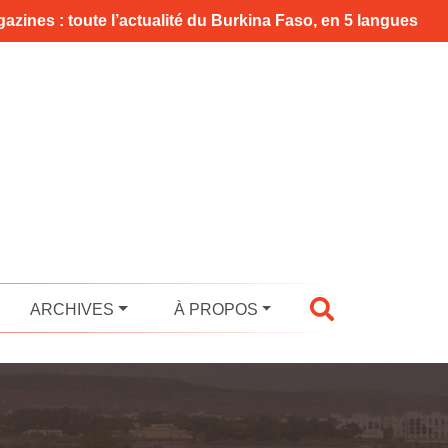
azines : toute l’actualité du Burkina Faso, en 5 langues
ARCHIVES
À PROPOS