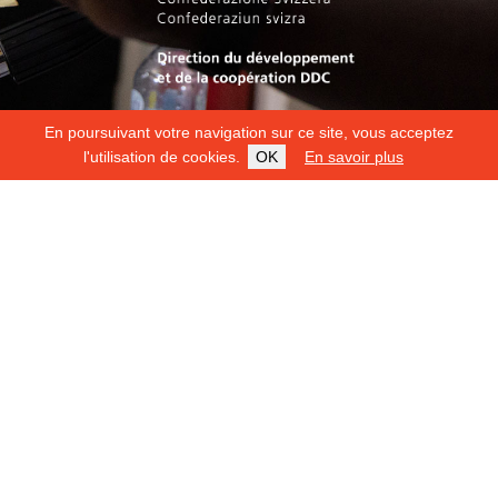
En poursuivant votre navigation sur ce site, vous acceptez
l'utilisation de cookies.
OK
En savoir plus
Copyright 2026
Fondation Hirondelle
Mentions légales
|
Protection des données