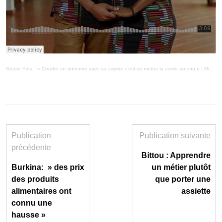
Studio Yafa
·
« Coudre un uniforme avec sa copine c’est se mettre la corde au cou » ( MiniMag 17/8/21)
Publication
Publication suivante
précédente
Bittou : Apprendre
Burkina: » des prix
un métier plutôt
des produits
que porter une
alimentaires ont
assiette
connu une
hausse »