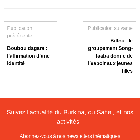
Publication
Publication suivante
précédente
Bittou : le
Boubou dagara :
groupement Song-
l’affirmation d’une
Taaba donne de
identité
l’espoir aux jeunes
filles
Suivez l'actualité du Burkina, du Sahel, et nos
activités :
Abonnez-vous à nos newsletters thématiques