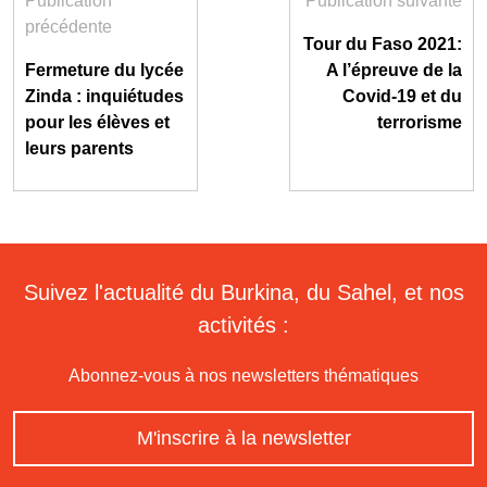
Publication
Publication suivante
précédente
Tour du Faso 2021:
Fermeture du lycée
A l’épreuve de la
Zinda : inquiétudes
Covid-19 et du
pour les élèves et
terrorisme
leurs parents
Suivez l'actualité du Burkina, du Sahel, et nos
activités :
Abonnez-vous à nos newsletters thématiques
M'inscrire à la newsletter