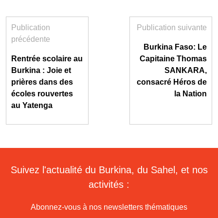
Publication
Publication suivante
précédente
Burkina Faso: Le
Rentrée scolaire au
Capitaine Thomas
Burkina : Joie et
SANKARA,
prières dans des
consacré Héros de
écoles rouvertes
la Nation
au Yatenga
Suivez l'actualité du Burkina, du Sahel, et nos
activités :
Abonnez-vous à nos newsletters thématiques