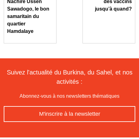
Nachire Ussen
des vaccins
Sawadogo, le bon
jusqu’à quand?
samaritain du
quartier
Hamdalaye
Suivez l'actualité du Burkina, du Sahel, et nos
activités :
Abonnez-vous à nos newsletters thématiques
M'inscrire à la newsletter