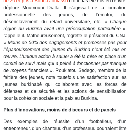
de 2019 pris à Bobo-Dioulasso
n’ont pas été mis en œuvre,
déplore Moumouni Dialla. Il s’agissait de la formation
professionnelle des jeunes, de l’emploi, du
désenclavement, du retard universitaire, etc. «
Chaque
région du Burkina avait une préoccupation particulière
»,
rappelle-il. Malheureusement, regrette le président du CNJ,
«
Moins de 50% des engagements et promesses pris pour
l’épanouissement des jeunes du Burkina n’ont été mis en
œuvre. L’unique action à saluer a été la mise en place d’un
comité de suivi mais qui a peiné à fonctionner par manque
de moyen
s financiers ». Roukiatou Sedego, membre de la
faitière des jeunes, note toutefois une satisfaction sur les
jeunes burkinabè qui collaborent avec les forces de
défenses et de sécurité et les actions de sensibilisation
pour la cohésion sociale et la paix au Burkina.
Plus d’innovations, moins de discours et de panels
Des exemples de réussite d’un footballeur, d’un
entrepreneur, d’un chanteur, d’un professeur, pourraient être