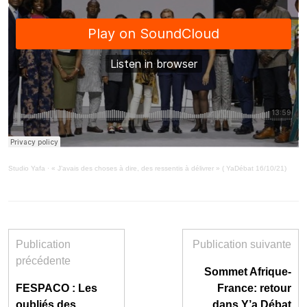
Studio Yafa
·
« J’avais des choses à dire, des ressentis à délivrer » ( YaDébat 16/10/21)
Publication
Publication suivante
précédente
Sommet Afrique-
FESPACO : Les
France: retour
oubliés des
dans Y’a Débat