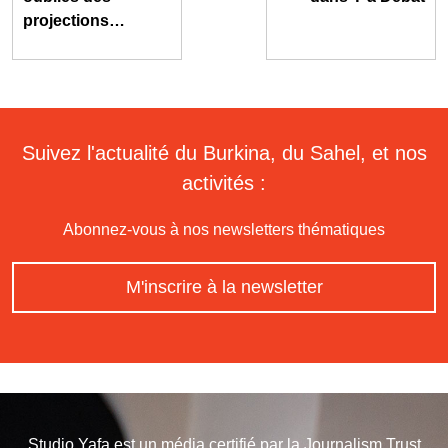
projections…
Suivez l'actualité du Burkina, du Sahel, et nos
activités :
Abonnez-vous à nos newsletters thématiques
M'inscrire à la newsletter
Studio Yafa est un média certifié par la
Journalism Trust