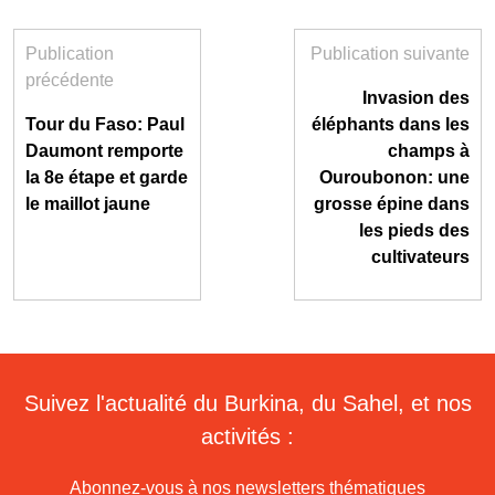
Publication
Publication suivante
précédente
Invasion des
Tour du Faso: Paul
éléphants dans les
Daumont remporte
champs à
la 8e étape et garde
Ouroubonon: une
le maillot jaune
grosse épine dans
les pieds des
cultivateurs
Suivez l'actualité du Burkina, du Sahel, et nos
activités :
Abonnez-vous à nos newsletters thématiques