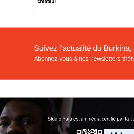
créateur
Suivez l'actualité du Burkina, 
Abonnez-vous à nos newsletters thé
Studio Yafa est un média certifié par la
J