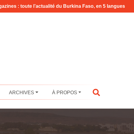
azines : toute l’actualité du Burkina Faso, en 5 langues
ARCHIVES
À PROPOS