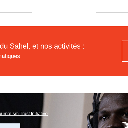
du Sahel, et nos activités :
matiques
ournalism Trust Initiative