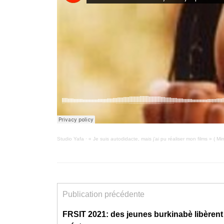
Studio Yafa
·
« Je suis autodidacte, mais j’ai pu réaliser mon films » ( M
Publication précédente
FRSIT 2021: des jeunes burkinabè libèrent