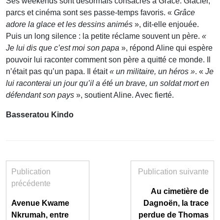
Ses weekends sont désormais consacrés à Grâce. Glacier,
parcs et cinéma sont ses passe-temps favoris. «
Grâce
adore la glace et les dessins animés
», dit-elle enjouée.
Puis un long silence : la petite réclame souvent un père.
«
Je lui dis que c’est moi son papa
», répond Aline qui espère
pouvoir lui raconter comment son père a quitté ce monde. Il
n’était pas qu’un papa. Il était
« un militaire, un héros »
. «
Je
lui raconterai un jour qu’il a été un brave, un soldat mort en
défendant son pays
», soutient Aline. Avec fierté.
Basseratou Kindo
Publication
Publication suivante
précédente
Au cimetière de
Avenue Kwame
Dagnoën, la trace
Nkrumah, entre
perdue de Thomas