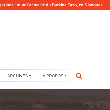
azines : toute l’actualité du Burkina Faso, en 5 langues
ARCHIVES
À PROPOS