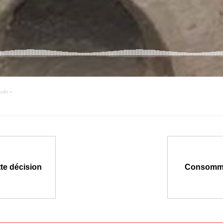
orêt »
tte décision
Consommat