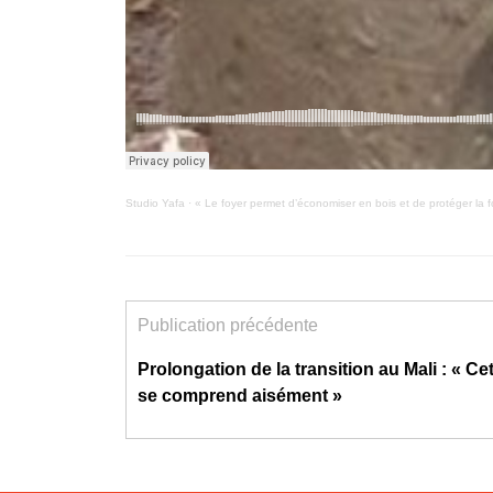
Studio Yafa
·
« Le foyer permet d’économiser en bois et de protéger la f
Publication précédente
Prolongation de la transition au Mali : « Ce
se comprend aisément »