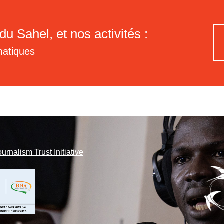
du Sahel, et nos activités :
matiques
ournalism Trust Initiative