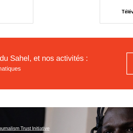
Télé
du Sahel, et nos activités :
matiques
ournalism Trust Initiative