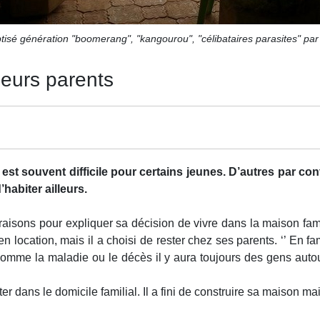
sé génération "boomerang", "kangourou", "célibataires parasites" par
leurs parents
 est souvent difficile pour certains jeunes. D’autres par con
habiter ailleurs.
ons pour expliquer sa décision de vivre dans la maison familial
n location, mais il a choisi de rester chez ses parents. ‘’ En fa
comme la maladie ou le décès il y aura toujours des gens auto
ns le domicile familial. Il a fini de construire sa maison mais 