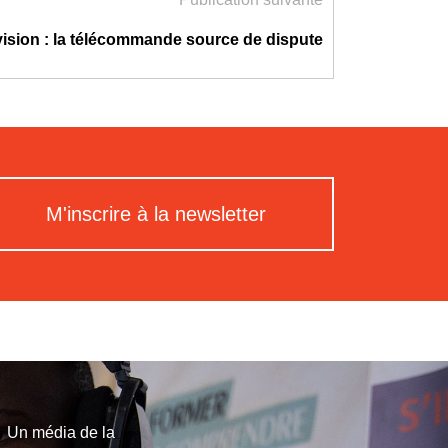
vision : la télécommande source de dispute
M'inscrire à la newsletter
Un média de la