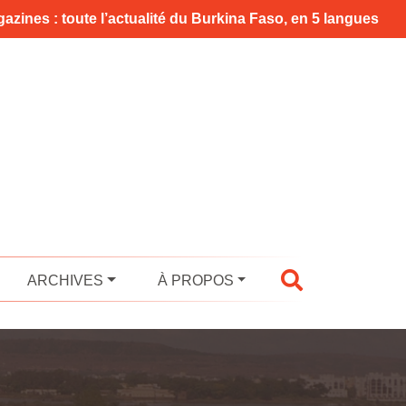
azines : toute l’actualité du Burkina Faso, en 5 langues
ARCHIVES
À PROPOS