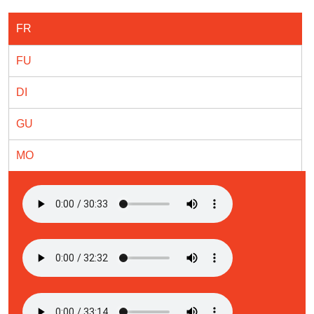
FR
FU
DI
GU
MO