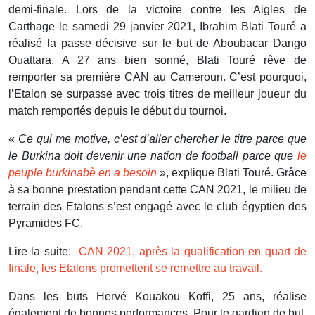
demi-finale. Lors de la victoire contre les Aigles de
Carthage le samedi 29 janvier 2021, Ibrahim Blati Touré a
réalisé la passe décisive sur le but de Aboubacar Dango
Ouattara. A 27 ans bien sonné, Blati Touré rêve de
remporter sa première CAN au Cameroun. C’est pourquoi,
l’Etalon se surpasse avec trois titres de meilleur joueur du
match remportés depuis le début du tournoi.
«
Ce qui me motive, c’est d’aller chercher le titre parce que
le Burkina doit devenir une nation de football parce que
le
peuple burkinabè en a besoin
», explique Blati Touré. Grâce
à sa bonne prestation pendant cette CAN 2021, le milieu de
terrain des Etalons s’est engagé avec le club égyptien des
Pyramides FC.
Lire la suite:
CAN 2021, après la qualification en quart de
finale, les Etalons promettent se remettre au travail.
Dans les buts Hervé Kouakou Koffi, 25 ans, réalise
également de bonnes performances. Pour le gardien de but,