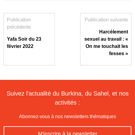
Publication
Publication suivante
précédente
Harcèlement
Yafa Soir du 23
sexuel au travail : «
février 2022
On me touchait les
fesses »
Suivez l'actualité du Burkina, du Sahel, et nos
activités :
Abonnez-vous à nos newsletters thématiques
M'inscrire à la newsletter