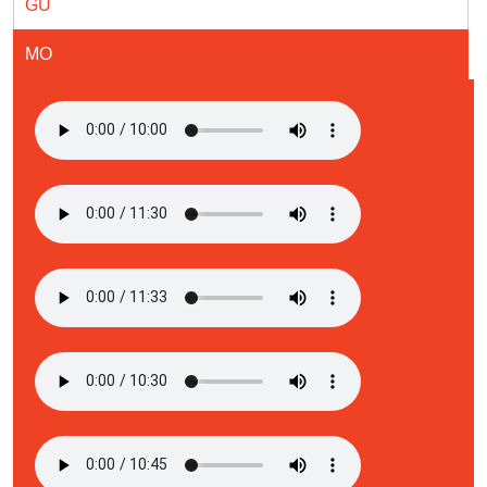
GU
MO