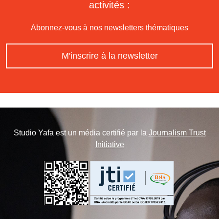
activités :
Abonnez-vous à nos newsletters thématiques
M'inscrire à la newsletter
Studio Yafa est un média certifié par la
Journalism Trust
Initiative