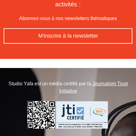
activités :
Abonnez-vous à nos newsletters thématiques
M'inscrire à la newsletter
Studio Yafa est un média certifié par la
Journalism Trust
Initiative