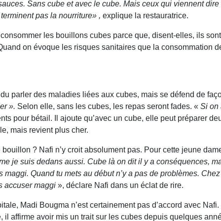
x sauces. Sans cube et avec le cube. Mais ceux qui viennent dire 
terminent pas la nourriture» ,
explique la restauratrice.
onsommer les bouillons cubes parce que, disent-elles, ils sont
. Quand on évoque les risques sanitaires que la consommation de
ndu parler des maladies liées aux cubes, mais se défend de faç
ner ».
Selon elle, sans les cubes, les repas seront fades. «
Si on 
s pour bétail. Il ajoute qu’avec un cube, elle peut préparer de
e, mais revient plus cher.
ouillon ? Nafi n’y croit absolument pas. Pour cette jeune dame,
me je suis dedans aussi. Cube là on dit il y a conséquences, ma
s maggi. Quand tu mets au début n’y a pas de problèmes. Chez 
pas accuser maggi
», déclare Nafi dans un éclat de rire.
tale, Madi Bougma n’est certainement pas d’accord avec Nafi. I
 il affirme avoir mis un trait sur les cubes depuis quelques ann