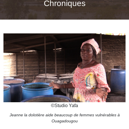
Chroniques
©
Studio Yafa
Jeanne la dolotière aide beaucoup de femmes vulnérables à
Ouagadougou