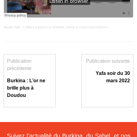
Studio Yafa
·
« Grâce à jeanne la dolotière, j’arrive à nourrir mes enfants »
Publication
Publication suivante
précédente
Yafa soir du 30
Burkina : L’or ne
mars 2022
brille plus à
Doudou
Suivez l'actualité du Burkina, du Sahel, et nos