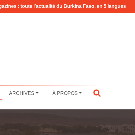
azines : toute l’actualité du Burkina Faso, en 5 langues
ARCHIVES
À PROPOS