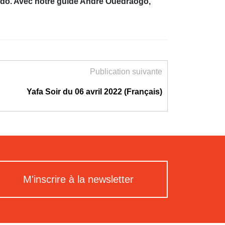
kando. Avec notre guide André Ouédraogo,
Publication suivante
Yafa Soir du 06 avril 2022 (Français)
M'inscrire à la newsletter