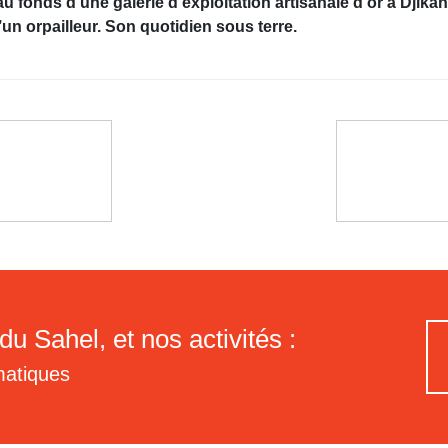
au fonds d’une galerie d’exploitation artisanale d’or à Dji
 orpailleur. Son quotidien sous terre.
du Sahel, et nos activités :
matiques