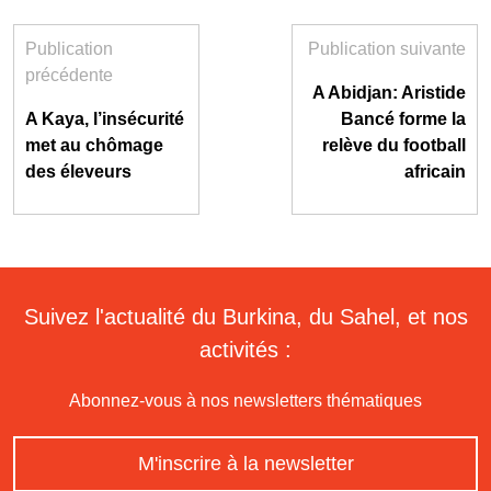
Publication
Publication suivante
précédente
A Abidjan: Aristide
A Kaya, l’insécurité
Bancé forme la
met au chômage
relève du football
des éleveurs
africain
Suivez l'actualité du Burkina, du Sahel, et nos
activités :
Abonnez-vous à nos newsletters thématiques
M'inscrire à la newsletter