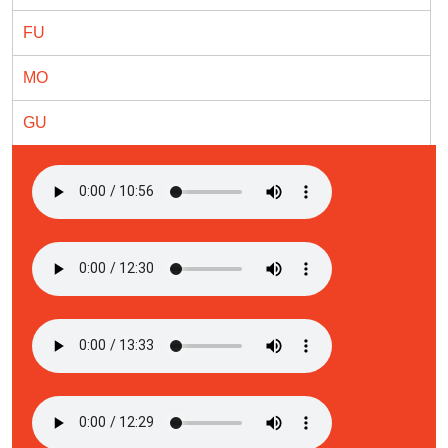
FU
MO
GU