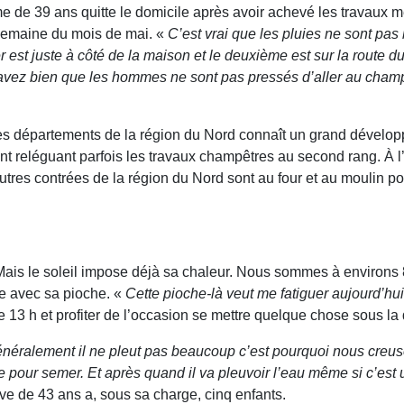
de 39 ans quitte le domicile après avoir achevé les travaux mén
 semaine du mois de mai. «
C’est vrai que les pluies ne sont pas
st juste à côté de la maison et le deuxième est sur la route du
savez bien que les hommes ne sont pas pressés d’aller au cham
s départements de la région du Nord connaît un grand développe
ent reléguant parfois les travaux champêtres au second rang. À 
res contrées de la région du Nord sont au four et au moulin po
. Mais le soleil impose déjà sa chaleur. Nous sommes à environ
e avec sa pioche. «
Cette pioche-là veut me fatiguer aujourd’hui
de 13 h et profiter de l’occasion se mettre quelque chose sous la 
éralement il ne pleut pas beaucoup c’est pourquoi nous creuson
ie pour semer. Et après quand il va pleuvoir l’eau même si c’est u
e de 43 ans a, sous sa charge, cinq enfants.