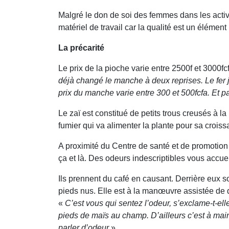
Malgré le don de soi des femmes dans les activit
matériel de travail car la qualité est un élément
La précarité
Le prix de la pioche varie entre 2500f et 3000fc
déjà changé le manche à deux reprises. Le fer je
prix du manche varie entre 300 et 500fcfa. Et p
Le zaï est constitué de petits trous creusés à la
fumier qui va alimenter la plante pour sa crois
A proximité du Centre de santé et de promotio
ça et là. Des odeurs indescriptibles vous accue
Ils prennent du café en causant. Derrière eux 
pieds nus. Elle est à la manœuvre assistée de 
«
C’est vous qui sentez l’odeur,
s’exclame-t-elle
pieds de maïs au champ. D’ailleurs c’est à main
parler d’odeur
».