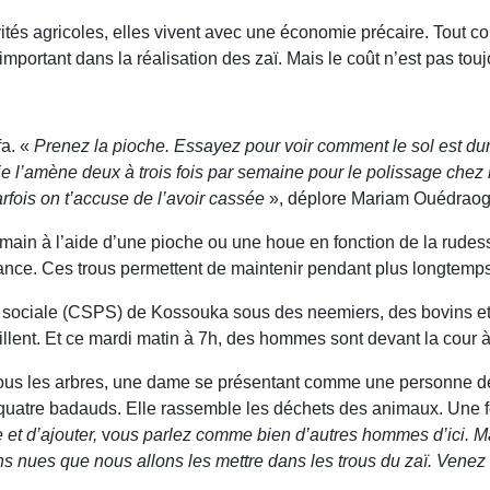
és agricoles, elles vivent avec une économie précaire. Tout compt
 important dans la réalisation des zaï. Mais le coût n’est pas to
fa. «
Prenez la pioche. Essayez pour voir comment le sol est dur
 l’amène deux à trois fois par semaine pour le polissage chez le 
arfois on t’accuse de l’avoir cassée
», déplore Mariam Ouédraog
 main à l’aide d’une pioche ou une houe en fonction de la rudesse 
sance. Ces trous permettent de maintenir pendant plus longtemps
n sociale (CSPS) de Kossouka sous des neemiers, des bovins et
illent. Et ce mardi matin à 7h, des hommes sont devant la cour 
sous les arbres, une dame se présentant comme une personne dé
quatre badauds. Elle rassemble les déchets des animaux. Une fo
 et d’ajouter,
v
ous parlez comme bien d’autres hommes d’ici. Ma
s nues que nous allons les mettre dans les trous du zaï. Venez à