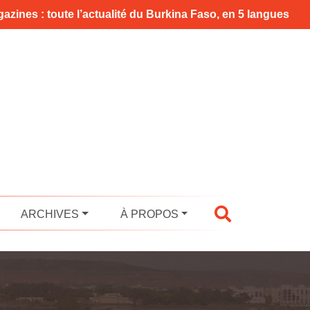
azines : toute l’actualité du Burkina Faso, en 5 langues
ARCHIVES
À PROPOS