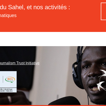
du Sahel, et nos activités :
matiques
ournalism Trust Initiative