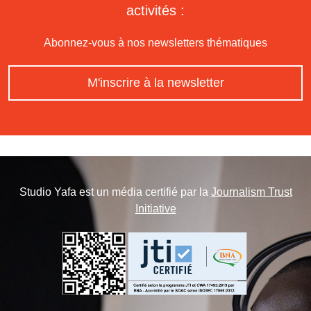
activités :
Abonnez-vous à nos newsletters thématiques
M'inscrire à la newsletter
Studio Yafa est un média certifié par la
Journalism Trust
Initiative