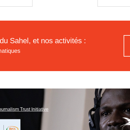
du Sahel, et nos activités :
matiques
ournalism Trust Initiative