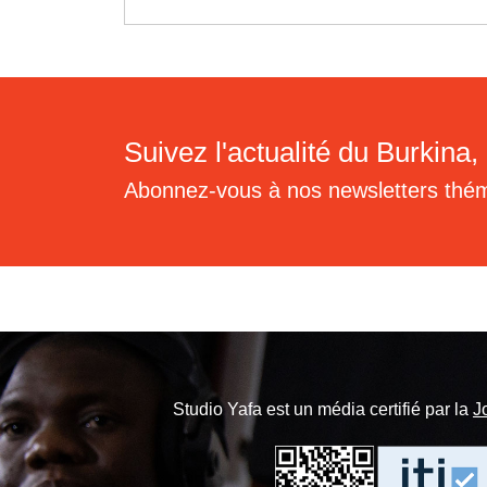
Suivez l'actualité du Burkina, 
Abonnez-vous à nos newsletters thé
Studio Yafa est un média certifié par la
J