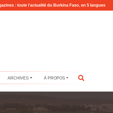
azines : toute l’actualité du Burkina Faso, en 5 langues
ARCHIVES
À PROPOS