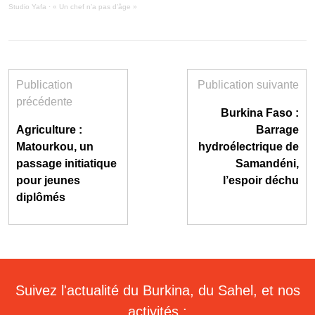
Studio Yafa
·
« Un chef n’a pas d’âge »
Publication
Publication suivante
précédente
Burkina Faso :
Agriculture :
Barrage
Matourkou, un
hydroélectrique de
passage initiatique
Samandéni,
pour jeunes
l’espoir déchu
diplômés
Suivez l'actualité du Burkina, du Sahel, et nos
activités :