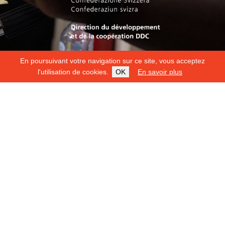
En poursuivant votre navigation sur ce site, vous acceptez
l'utilisation de cookies.
OK
En savoir plus
Copyright 2026
Fondation Hirondelle
Mentions légales
|
Protection des données