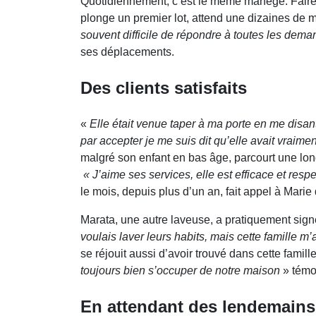
Quotidiennement, c’est le même manège. Faire le
plonge un premier lot, attend une dizaines de 
souvent difficile de répondre à toutes les dem
ses déplacements.
Des clients satisfaits
«
Elle était venue taper à ma porte en me disant 
par accepter je me suis dit qu’elle avait vraimen
malgré son enfant en bas âge, parcourt une lon
« J’aime ses services, elle est efficace et res
le mois, depuis plus d’un an, fait appel à Mari
Marata, une autre laveuse, a pratiquement sign
voulais laver leurs habits, mais cette famille m’
se réjouit aussi d’avoir trouvé dans cette famill
toujours bien s’occuper de notre maison
» témoi
En attendant des lendemains