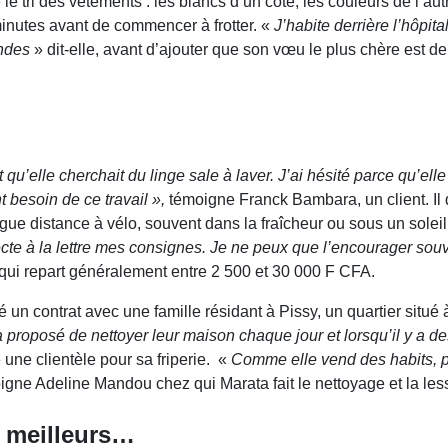
 tri des vêtements : les blancs d’un côté, les couleurs de l’au
minutes avant de commencer à frotter. «
J’habite derrière l’hôpi
andes
» dit-elle, avant d’ajouter que son vœu le plus chère est de
qu’elle cherchait du linge sale à laver. J’ai hésité parce qu’elle
t besoin de ce travail »,
témoigne Franck Bambara, un client. Il 
gue distance à vélo, souvent dans la fraîcheur ou sous un sole
pecte à la lettre mes consignes. Je ne peux que l’encourager sou
e qui repart généralement entre 2 500 et 30 000 F CFA.
é un contrat avec une famille résidant à Pissy, un quartier sit
a proposé de nettoyer leur maison chaque jour et lorsqu’il y a des
e une clientèle pour sa friperie. «
Comme elle vend des habits, pa
gne Adeline Mandou chez qui Marata fait le nettoyage et la les
 meilleurs…