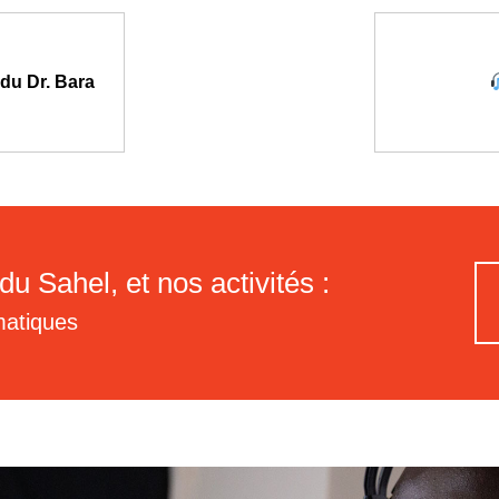
du Dr. Bara
du Sahel, et nos activités :
matiques