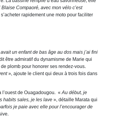
tre. La bassine remplie d’eau savonneuse, elle
tal Blaise Compaoré, avec mon vélo c’est
 s’acheter rapidement une moto pour faciliter
 avait un enfant de bas âge au dos mais j’ai fini
dit être admiratif du dynamisme de Marie qui
il de plomb pour honorer ses rendez-vous.
vent
», ajoute le client qui deux à trois fois dans
ué à l’ouest de Ouagadougou. «
Au début, je
 habits sales, je les lave
», détaille Marata qui
rfois je paie avec elle pour l’encourager de
sive.