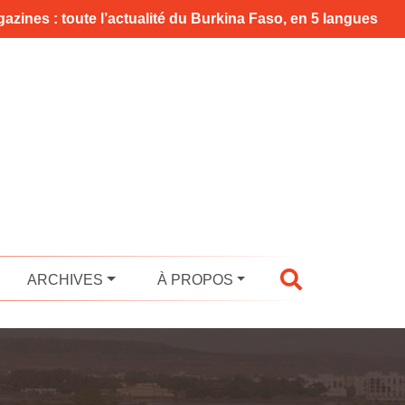
azines : toute l’actualité du Burkina Faso, en 5 langues
ARCHIVES
À PROPOS