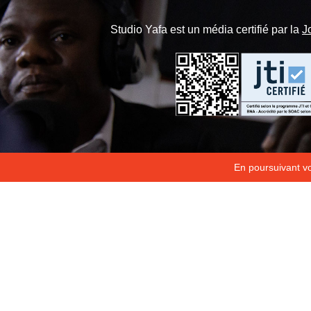
Studio Yafa est un média certifié par la
J
En poursuivant vot