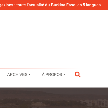
azines : toute l’actualité du Burkina Faso, en 5 langues
ARCHIVES
À PROPOS