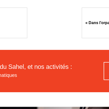
« Dans l’orpa
du Sahel, et nos activités :
matiques