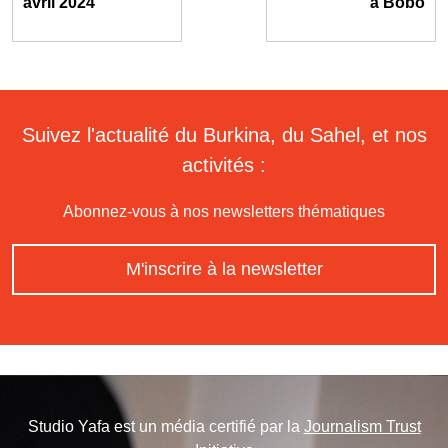
avril 2024
à Bobo
Suivez l'actualité du Burkina, du Sahel, et nos
activités :
Abonnez-vous à nos newsletters thématiques
M'inscrire à la newsletter
Studio Yafa est un média certifié par la
Journalism Trust